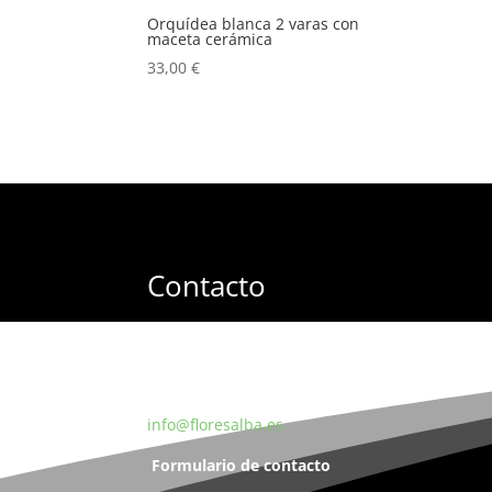
Orquídea blanca 2 varas con
maceta cerámica
33,00
€
Contacto
Floristeria – Medina de Pomar (Burgos) 947 19
Garden Center – Medina de Pomar (Burgos) 6
info@floresalba.es
Formulario de contacto