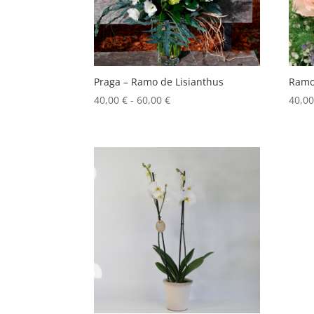
Praga – Ramo de Lisianthus
Ramo 
Rango
40,00
€
-
60,00
€
40,0
de
precios:
desde
40,00 €
hasta
60,00 €