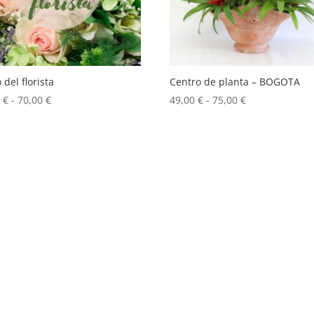
del florista
Centro de planta – BOGOTA
Rango
Rango
0
€
-
70,00
€
49,00
€
-
75,00
€
de
de
precios:
precios:
desde
desde
40,00 €
49,00 €
hasta
hasta
70,00 €
75,00 €