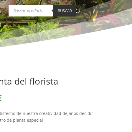
Búsqueda
de
BUSCAR
productos
ta del florista
Rango
€
de
precios:
isfecho de nuestra creatividad déjanos decidir
desde
tro de planta especial
40,00 €
hasta