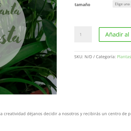
tamaño
Centro
Añadir al 
de
planta
del
florista
SKU:
N/D
Categoría:
Planta
cantidad
 creatividad déjanos decidir a nosotros y recibirás un centro de p