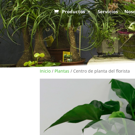
Productos
Servicios
Noso
Inicio
/
Plantas
/ Centro de planta del florista