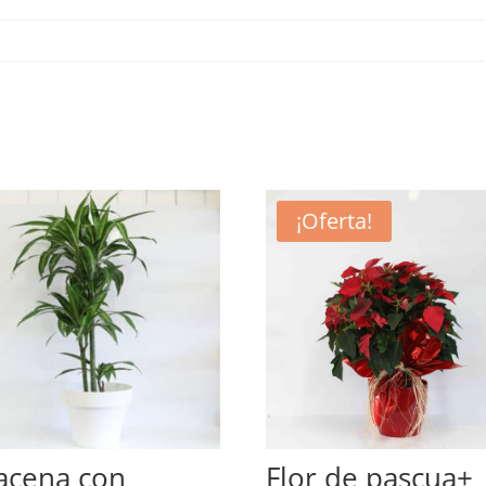
¡Oferta!
acena con
Flor de pascua+