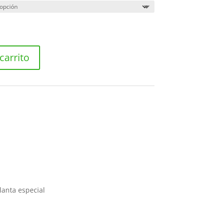
80,00 €
carrito
s
lanta especial