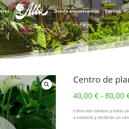
tros
Donde encontrarnos
Carrito
Centro de plan
40,00
€
-
80,00
Como nos conoces y estas sat
a nosotros y recibirás un cen