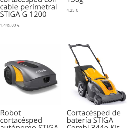
cable perimetral
4,25
€
STIGA G 1200
1.449,00
€
Robot
Cortacésped de
cortacésped
batería STIGA
autónomo STIGA
Combi 344e Kit