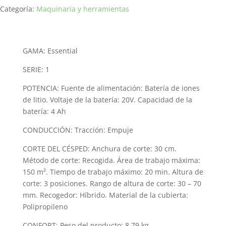
Collector
Categoría:
Maquinaria y herramientas
132e
Kit
cantidad
GAMA: Essential
SERIE: 1
POTENCIA: Fuente de alimentación: Batería de iones
de litio. Voltaje de la batería: 20V. Capacidad de la
batería: 4 Ah
CONDUCCIÓN: Tracción: Empuje
CORTE DEL CÉSPED: Anchura de corte: 30 cm.
Método de corte: Recogida. Área de trabajo máxima:
150 m². Tiempo de trabajo máximo: 20 min. Altura de
corte: 3 posiciones. Rango de altura de corte: 30 – 70
mm. Recogedor: Híbrido. Material de la cubierta:
Polipropileno
CONFORT: Peso del producto: 8,79 kg.