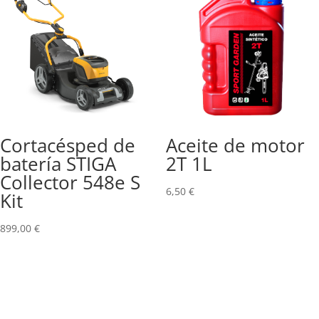
Cortacésped de
Aceite de motor
batería STIGA
2T 1L
Collector 548e S
6,50
€
Kit
899,00
€