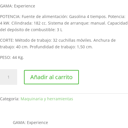
GAMA: Experience
POTENCIA: Fuente de alimentación: Gasolina 4 tiempos. Potencia:
4 kW. Cilindrada: 182 cc. Sistema de arranque: manual. Capacidad
del depósito de combustible: 3 L
CORTE: Método de trabajo: 32 cuchillas móviles. Anchura de
trabajo: 40 cm. Profundidad de trabajo: 1,50 cm.
PESO: 44 Kg.
Escarificador
Añadir al carrito
de
gasolina
STIGA
SVP
Categoría:
Maquinaria y herramientas
40
G
cantidad
GAMA: Experience