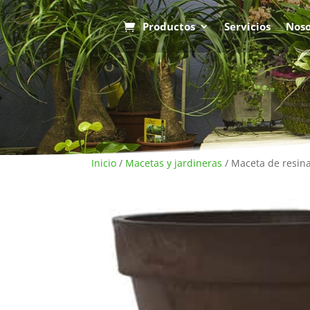
Productos
Servicios
Noso
Inicio
/
Macetas y jardineras
/ Maceta de resina