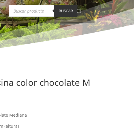
Búsqueda
de
BUSCAR
productos
ina color chocolate M
olate Mediana
m (altura)