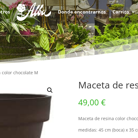
tros
Donde encontrarnos
Carrito
 color chocolate M
Maceta de res
49,00
€
Maceta de resina color choc
medidas: 45 cm (boca) x 35 c