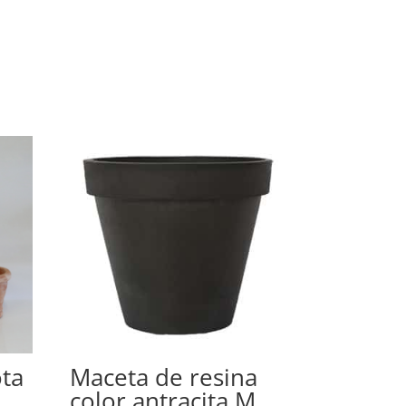
ota
Maceta de resina
color antracita M