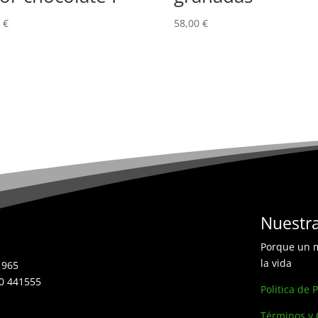
0
€
58,00
€
Nuestra
Porque un m
la vida
1965
70 441555
Politica de 
Términos y 