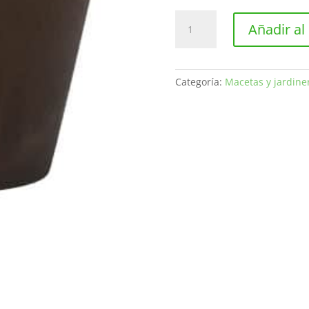
Maceta
Añadir al 
de
resina
color
chocolate
Categoría:
Macetas y jardine
M
cantidad