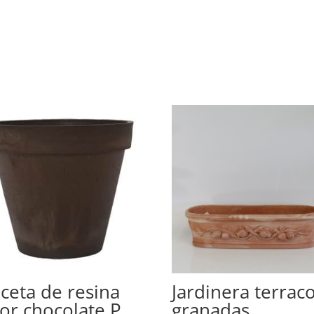
ceta de resina
Jardinera terrac
lor chocolate P
granadas