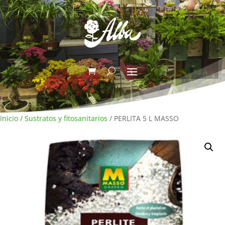
Inicio
/
Sustratos y fitosanitarios
/ PERLITA 5 L MASSO