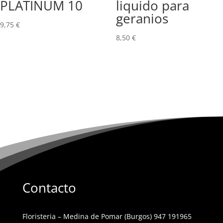
PLATINUM 10
liquido para
geranios
9,75
€
8,50
€
Contacto
Floristeria – Medina de Pomar (Burgos) 947 191965