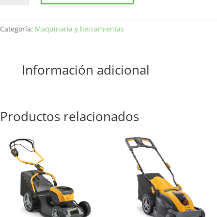
15W40
4T
5L
Categoría:
Maquinaria y herramientas
cantidad
Información adicional
Productos relacionados