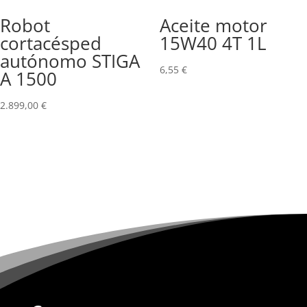
Robot
Aceite motor
cortacésped
15W40 4T 1L
autónomo STIGA
6,55
€
A 1500
2.899,00
€