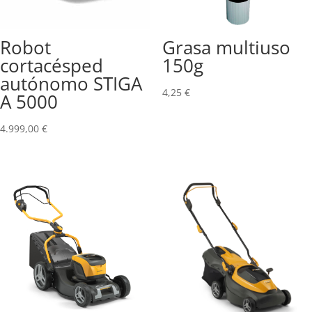
Robot
Grasa multiuso
cortacésped
150g
autónomo STIGA
4,25
€
A 5000
4.999,00
€