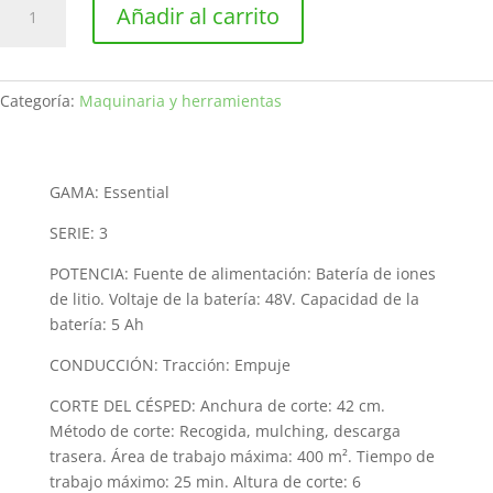
Añadir al carrito
de
batería
STIGA
Combi
Categoría:
Maquinaria y herramientas
344e
Kit
cantidad
GAMA: Essential
SERIE: 3
POTENCIA: Fuente de alimentación: Batería de iones
de litio. Voltaje de la batería: 48V. Capacidad de la
batería: 5 Ah
CONDUCCIÓN: Tracción: Empuje
CORTE DEL CÉSPED: Anchura de corte: 42 cm.
Método de corte: Recogida, mulching, descarga
trasera. Área de trabajo máxima: 400 m². Tiempo de
trabajo máximo: 25 min. Altura de corte: 6