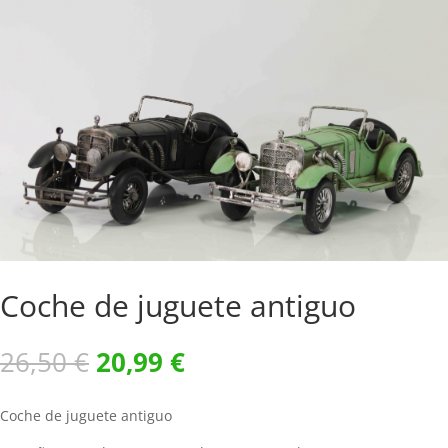
Coche de juguete antiguo
El
El
26,50
€
20,99
€
precio
precio
original
actual
Coche de juguete antiguo
era:
es: