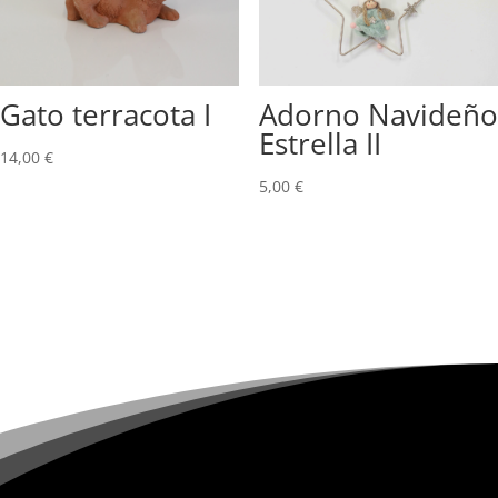
Gato terracota I
Adorno Navideño
Estrella II
14,00
€
5,00
€