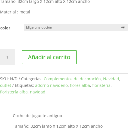
26,50 €.
20,99 €.
Tamaño: 32cm largo X 12cm alto X 12cm ancho
Material : metal
color
Coche
Añadir al carrito
de
juguete
antiguo
cantidad
SKU:
N/D
Categorías:
Complementos de decoración
,
Navidad
,
outlet
Etiquetas:
adorno navideño
,
flores alba
,
floristería
,
floristería alba
,
navidad
Coche de juguete antiguo
Tamaño: 32cm largo X 12cm alto X 12cm ancho