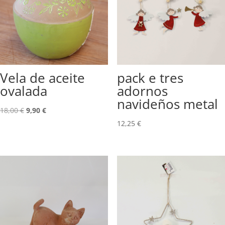
Vela de aceite
pack e tres
ovalada
adornos
navideños metal
El
El
18,00
€
9,90
€
precio
precio
12,25
€
original
actual
era:
es:
18,00 €.
9,90 €.