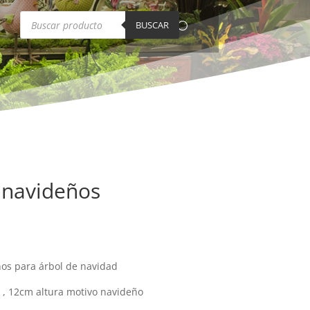
Búsqueda
de
BUSCAR
productos
 navideños
os para árbol de navidad
 , 12cm altura motivo navideño