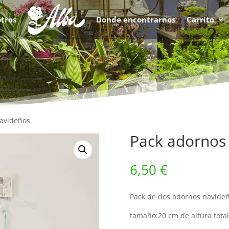
tros
Donde encontrarnos
Carrito
navideños
Pack adornos
6,50
€
Pack de dos adornos navideñ
tamaño:20 cm de altura total