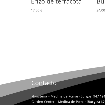
Erizo de terracota
Bú
17,50
€
24,0
Contacto
Floristeria – Medina de Pomar (Burgos) 947 19
Garden Center – Medina de Pomar (Burgos) 6