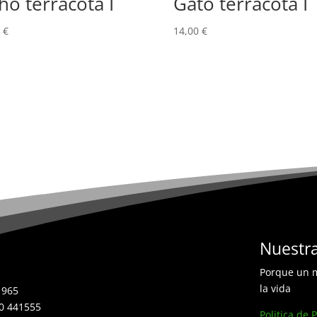
ho terracota I
Gato terracota I
0
€
14,00
€
Nuestra
Porque un m
la vida
1965
70 441555
Politica de 