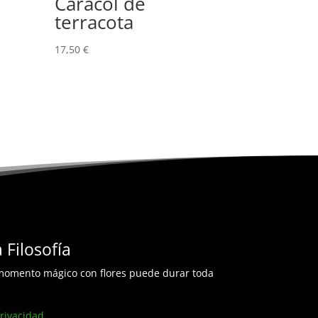
Caracol de
terracota
17,50
€
 Filosofía
omento mágico con flores puede durar toda
Privacidad