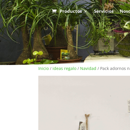
Productos
Servicios
Noso
Inicio
/
ideas regalo
/
Navidad
/ Pack adornos 