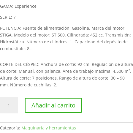
GAMA: Experience
SERIE: 7
POTENCIA: Fuente de alimentación: Gasolina. Marca del motor:
STIGA. Modelo del motor: ST 500. Cilindrada: 452 cc. Transmisión:
Hidrostática. Número de cilindros: 1. Capacidad del depósito de
combustible: 8L
CORTE DEL CÉSPED: Anchura de corte: 92 cm. Regulación de altura
de corte: Manual, con palanca. Área de trabajo máxima: 4.500 m².
Altura de corte: 7 posiciones. Rango de altura de corte: 30 – 90
mm. Número de cuchillas: 2.
Tractor
Añadir al carrito
cortacésped
de
gasolina
STIGA
Categoría:
Maquinaria y herramientas